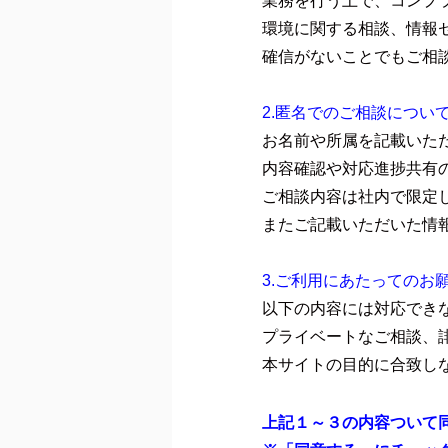
業務を行う上で、コンプ
環境に関する相談、情報
確信がないことでもご相
2.匿名でのご相談につい
お名前や所属を記載いた
内容確認や対応進捗共有
ご相談内容は社内で限定
またご記載いただいた情
3.ご利用にあたってのお
以下の内容には対応でき
プライベートなご相談、
本サイトの目的に合致し
上記１～３の内容ついて