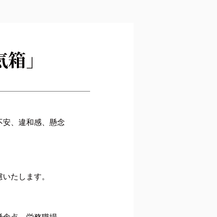
気箱」
不安、違和感、懸念
慮いたします。